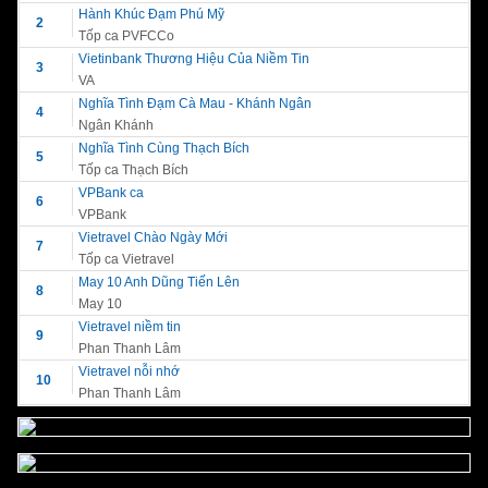
Hành Khúc Đạm Phú Mỹ
2
Tốp ca PVFCCo
Vietinbank Thương Hiệu Của Niềm Tin
3
VA
Nghĩa Tình Đạm Cà Mau - Khánh Ngân
4
Ngân Khánh
Nghĩa Tình Cùng Thạch Bích
5
Tốp ca Thạch Bích
VPBank ca
6
VPBank
Vietravel Chào Ngày Mới
7
Tốp ca Vietravel
May 10 Anh Dũng Tiến Lên
8
May 10
Vietravel niềm tin
9
Phan Thanh Lâm
Vietravel nỗi nhớ
10
Phan Thanh Lâm