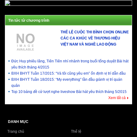
Tin tức từ chương trình
THỂ LỆ CUỘC THI BÌNH CHỌN ONLINE
CÁC CA KHÚC VỀ THƯƠNG HIỆU
VIỆT NAM VÀ NGHỀ LAO ĐỘNG
Đức Huy phiêu lãng, Tiên Tiên nhí nhảnh trong buổi tổng duyệt Bài hát
yêu thích tháng 4/2015
BXH BHYT Tuần 17/2015: “Và tôi cũng yêu em” ổn định vị trí dẫn đầu
BXH BHYT Tuần 18/2015: “My everything” lần đầu giành vị trí quán
quân
Top 10 bảng đề cử lượt nghe liveshow Bài hát yêu thích tháng 5/2015
Xem tất cả
DANH MỤC
Trang chủ
Thể lệ