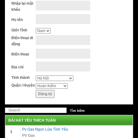
Nhập lại mật
khẩu
Họ tên
Giới Tính
Điện thoại di
động
Điện thoại
Địa chỉ
Tỉnh thành
Quận / Huyện
Đăng ký
BÀI HÁT YÊU THÍCH TUẦN
Pv Gas Ngọn Lửa Tình Yêu
1
PV Gas