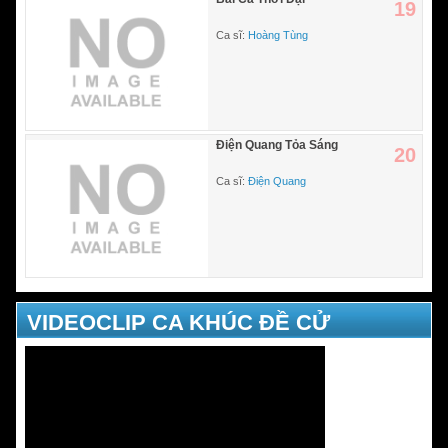
19
Ca sĩ:
Hoàng Tùng
Điện Quang Tỏa Sáng
20
Ca sĩ:
Điện Quang
VIDEOCLIP CA KHÚC ĐỀ CỬ