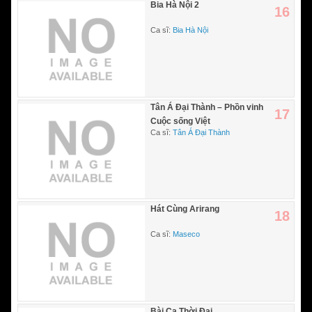
Bia Hà Nội 2
16
Ca sĩ:
Bia Hà Nội
Tân Á Đại Thành – Phồn vinh
17
Cuộc sống Việt
Ca sĩ:
Tân Á Đại Thành
Hát Cùng Arirang
18
Ca sĩ:
Maseco
Bài Ca Thời Đại