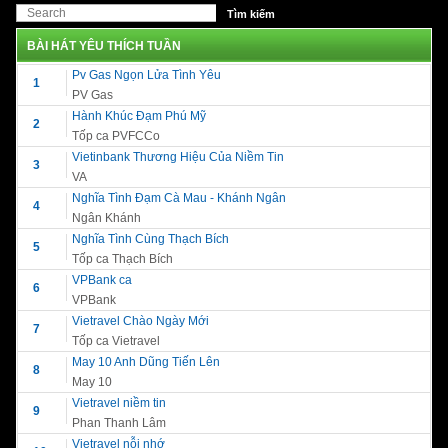
BÀI HÁT YÊU THÍCH TUẦN
Pv Gas Ngọn Lửa Tình Yêu
1
PV Gas
Hành Khúc Đạm Phú Mỹ
2
Tốp ca PVFCCo
Vietinbank Thương Hiệu Của Niềm Tin
3
VA
Nghĩa Tình Đạm Cà Mau - Khánh Ngân
4
Ngân Khánh
Nghĩa Tình Cùng Thạch Bích
5
Tốp ca Thạch Bích
VPBank ca
6
VPBank
Vietravel Chào Ngày Mới
7
Tốp ca Vietravel
May 10 Anh Dũng Tiến Lên
8
May 10
Vietravel niềm tin
9
Phan Thanh Lâm
Vietravel nỗi nhớ