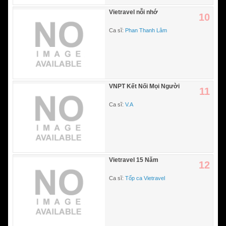
Vietravel nỗi nhớ
10
Ca sĩ:
Phan Thanh Lâm
VNPT Kết Nối Mọi Người
11
Ca sĩ:
V.A
Vietravel 15 Năm
12
Ca sĩ:
Tốp ca Vietravel