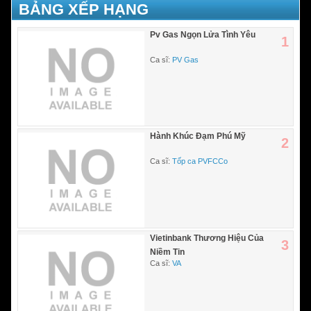
BẢNG XẾP HẠNG
Pv Gas Ngọn Lửa Tình Yêu
1
Ca sĩ:
PV Gas
Hành Khúc Đạm Phú Mỹ
2
Ca sĩ:
Tốp ca PVFCCo
Vietinbank Thương Hiệu Của
3
Niềm Tin
Ca sĩ:
VA