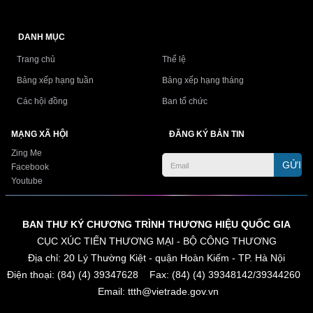
DANH MỤC
Trang chủ
Thể lệ
Bảng xếp hạng tuần
Bảng xếp hạng tháng
Các hội đồng
Ban tổ chức
MẠNG XÃ HỘI
ĐĂNG KÝ BẢN TIN
Zing Me
GỬI
Facebook
Youtube
BAN THƯ KÝ CHƯƠNG TRÌNH THƯƠNG HIỆU QUỐC GIA
CỤC XÚC TIẾN THƯƠNG MẠI - BỘ CÔNG THƯƠNG
Địa chỉ: 20 Lý Thường Kiệt - quận Hoàn Kiếm - TP. Hà Nội
Điện thoại: (84) (4) 39347628 Fax: (84) (4) 39348142/39344260
Email: ttth@vietrade.gov.vn