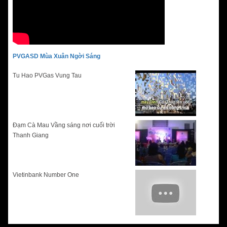
PVGASD Mùa Xuân Ngời Sáng
Tu Hao PVGas Vung Tau
Đạm Cà Mau Vầng sáng nơi cuối trời
Thanh Giang
Vietinbank Number One