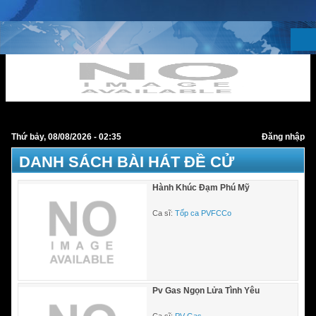
Thứ bảy, 08/08/2026 - 02:35
Đăng nhập
DANH SÁCH BÀI HÁT ĐỀ CỬ
Hành Khúc Đạm Phú Mỹ
Ca sĩ:
Tốp ca PVFCCo
Pv Gas Ngọn Lửa Tình Yêu