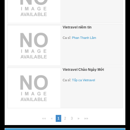
Vietravel niềm tin
Ca sĩ:
Phan Thanh Lâm
Vietravel Chào Ngày Mới
Ca sĩ:
Tốp ca Vietravel
««
«
1
2
3
»
»»