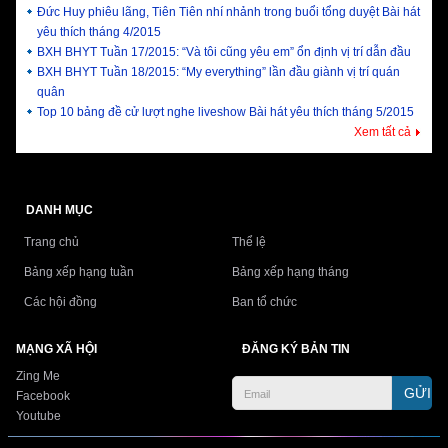
Đức Huy phiêu lãng, Tiên Tiên nhí nhảnh trong buổi tổng duyệt Bài hát
yêu thích tháng 4/2015
BXH BHYT Tuần 17/2015: “Và tôi cũng yêu em” ổn định vị trí dẫn đầu
BXH BHYT Tuần 18/2015: “My everything” lần đầu giành vị trí quán
quân
Top 10 bảng đề cử lượt nghe liveshow Bài hát yêu thích tháng 5/2015
Xem tất cả
DANH MỤC
Trang chủ
Thể lệ
Bảng xếp hạng tuần
Bảng xếp hạng tháng
Các hội đồng
Ban tổ chức
MẠNG XÃ HỘI
ĐĂNG KÝ BẢN TIN
Zing Me
GỬI
Facebook
Youtube