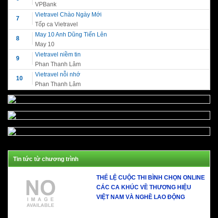
VPBank
Vietravel Chào Ngày Mới
7
Tốp ca Vietravel
May 10 Anh Dũng Tiến Lên
8
May 10
Vietravel niềm tin
9
Phan Thanh Lâm
Vietravel nỗi nhớ
10
Phan Thanh Lâm
Tin tức từ chương trình
THỂ LỆ CUỘC THI BÌNH CHỌN ONLINE
CÁC CA KHÚC VỀ THƯƠNG HIỆU
VIỆT NAM VÀ NGHỀ LAO ĐỘNG