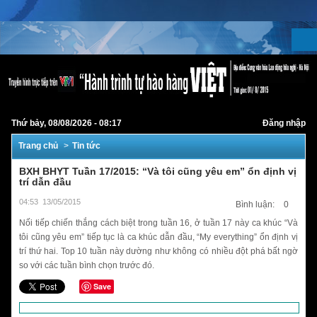
Thứ bảy, 08/08/2026 - 08:17
Đăng nhập
Trang chủ
Tin tức
BXH BHYT Tuần 17/2015: “Và tôi cũng yêu em” ổn định vị
trí dẫn đầu
04:53
13/05/2015
Bình luận:
0
Nối tiếp chiến thắng cách biệt trong tuần 16, ở tuần 17 này ca khúc “Và
tôi cũng yêu em” tiếp tục là ca khúc dẫn đầu, “My everything” ổn định vị
trí thứ hai. Top 10 tuần này dường như không có nhiều đột phá bất ngờ
so với các tuần bình chọn trước đó.
Save