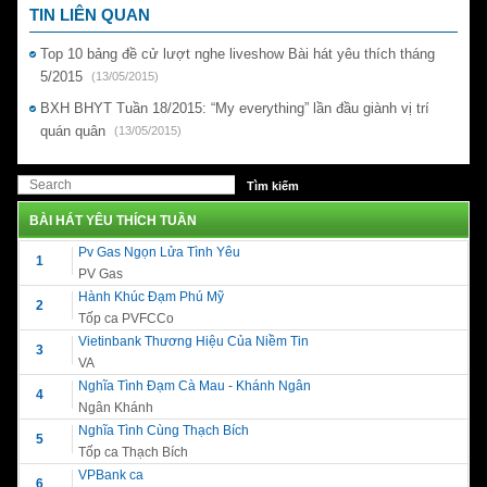
TIN LIÊN QUAN
Top 10 bảng đề cử lượt nghe liveshow Bài hát yêu thích tháng
5/2015
(13/05/2015)
BXH BHYT Tuần 18/2015: “My everything” lần đầu giành vị trí
quán quân
(13/05/2015)
BÀI HÁT YÊU THÍCH TUẦN
Pv Gas Ngọn Lửa Tình Yêu
1
PV Gas
Hành Khúc Đạm Phú Mỹ
2
Tốp ca PVFCCo
Vietinbank Thương Hiệu Của Niềm Tin
3
VA
Nghĩa Tình Đạm Cà Mau - Khánh Ngân
4
Ngân Khánh
Nghĩa Tình Cùng Thạch Bích
5
Tốp ca Thạch Bích
VPBank ca
6