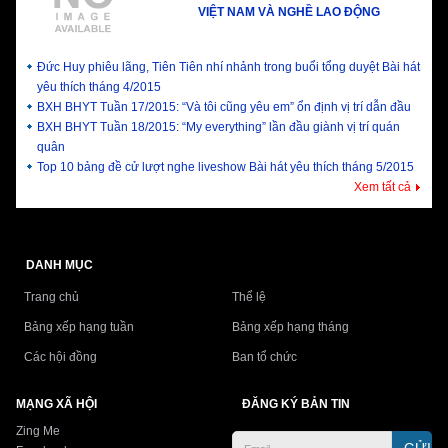
VIỆT NAM VÀ NGHỀ LAO ĐỘNG
Đức Huy phiêu lãng, Tiên Tiên nhí nhảnh trong buổi tổng duyệt Bài hát
yêu thích tháng 4/2015
BXH BHYT Tuần 17/2015: “Và tôi cũng yêu em” ổn định vị trí dẫn đầu
BXH BHYT Tuần 18/2015: “My everything” lần đầu giành vị trí quán
quân
Top 10 bảng đề cử lượt nghe liveshow Bài hát yêu thích tháng 5/2015
Xem tất cả
DANH MỤC
Trang chủ
Thể lệ
Bảng xếp hạng tuần
Bảng xếp hạng tháng
Các hội đồng
Ban tổ chức
MẠNG XÃ HỘI
ĐĂNG KÝ BẢN TIN
Zing Me
GỬI