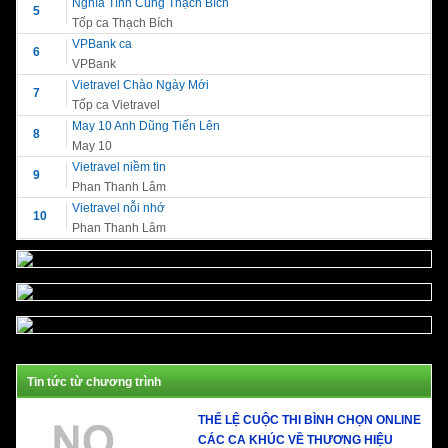
Nghĩa Tình Cùng Thạch Bích
5
Tốp ca Thạch Bích
VPBank ca
6
VPBank
Vietravel Chào Ngày Mới
7
Tốp ca Vietravel
May 10 Anh Dũng Tiến Lên
8
May 10
Vietravel niềm tin
9
Phan Thanh Lâm
Vietravel nỗi nhớ
10
Phan Thanh Lâm
Tin tức từ chương trình
THỂ LỆ CUỘC THI BÌNH CHỌN ONLINE
CÁC CA KHÚC VỀ THƯƠNG HIỆU