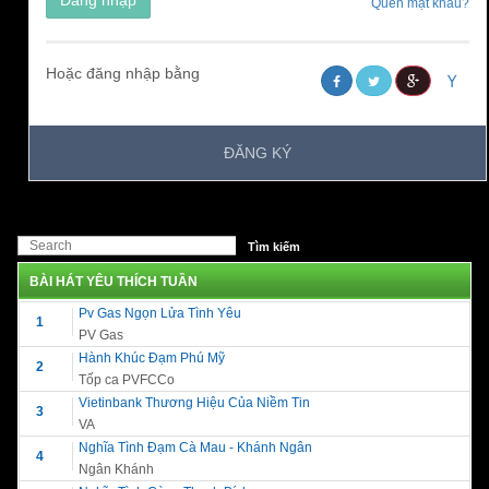
Quên mật khẩu?
Hoặc đăng nhập bằng
ĐĂNG KÝ
BÀI HÁT YÊU THÍCH TUẦN
Pv Gas Ngọn Lửa Tình Yêu
1
PV Gas
Hành Khúc Đạm Phú Mỹ
2
Tốp ca PVFCCo
Vietinbank Thương Hiệu Của Niềm Tin
3
VA
Nghĩa Tình Đạm Cà Mau - Khánh Ngân
4
Ngân Khánh