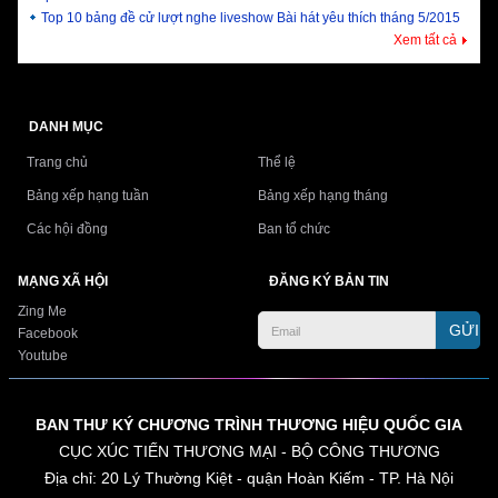
Top 10 bảng đề cử lượt nghe liveshow Bài hát yêu thích tháng 5/2015
Xem tất cả
DANH MỤC
Trang chủ
Thể lệ
Bảng xếp hạng tuần
Bảng xếp hạng tháng
Các hội đồng
Ban tổ chức
MẠNG XÃ HỘI
ĐĂNG KÝ BẢN TIN
Zing Me
GỬI
Facebook
Youtube
BAN THƯ KÝ CHƯƠNG TRÌNH THƯƠNG HIỆU QUỐC GIA
CỤC XÚC TIẾN THƯƠNG MẠI - BỘ CÔNG THƯƠNG
Địa chỉ: 20 Lý Thường Kiệt - quận Hoàn Kiếm - TP. Hà Nội