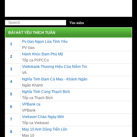
BÀI HÁT YÊU THÍCH TUẦN
Pv Gas Ngọn Lửa Tình Yêu
1
PV Gas
Hành Khúc Đạm Phú Mỹ
2
Tốp ca PVFCCo
Vietinbank Thương Hiệu Của Niềm Tin
3
VA
Nghĩa Tình Đạm Cà Mau - Khánh Ngân
4
Ngân Khánh
Nghĩa Tình Cùng Thạch Bích
5
Tốp ca Thạch Bích
VPBank ca
6
VPBank
Vietravel Chào Ngày Mới
7
Tốp ca Vietravel
May 10 Anh Dũng Tiến Lên
8
May 10