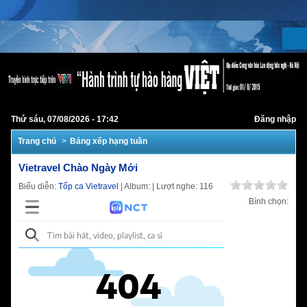
Thứ sáu, 07/08/2026 - 17:42
Đăng nhập
Trang chủ
Bảng xếp hạng tuần
Vietravel Chào Ngày Mới
Biểu diễn:
Tốp ca Vietravel
| Album:
| Lượt nghe: 116
Bình chọn: