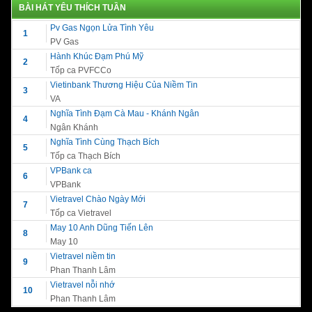
BÀI HÁT YÊU THÍCH TUẦN
Pv Gas Ngọn Lửa Tình Yêu
1
PV Gas
Hành Khúc Đạm Phú Mỹ
2
Tốp ca PVFCCo
Vietinbank Thương Hiệu Của Niềm Tin
3
VA
Nghĩa Tình Đạm Cà Mau - Khánh Ngân
4
Ngân Khánh
Nghĩa Tình Cùng Thạch Bích
5
Tốp ca Thạch Bích
VPBank ca
6
VPBank
Vietravel Chào Ngày Mới
7
Tốp ca Vietravel
May 10 Anh Dũng Tiến Lên
8
May 10
Vietravel niềm tin
9
Phan Thanh Lâm
Vietravel nỗi nhớ
10
Phan Thanh Lâm