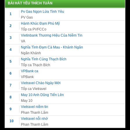
BÀI HÁT YÊU THÍCH TUẦN
Pv Gas Ngọn Lửa Tình Yêu
1
PV Gas
Hành Khúc Đạm Phú Mỹ
2
Tốp ca PVFCCo
Vietinbank Thương Hiệu Của Niềm Tin
3
VA
Nghĩa Tình Đạm Cà Mau - Khánh Ngân
4
Ngân Khánh
Nghĩa Tình Cùng Thạch Bích
5
Tốp ca Thạch Bích
VPBank ca
6
VPBank
Vietravel Chào Ngày Mới
7
Tốp ca Vietravel
May 10 Anh Dũng Tiến Lên
8
May 10
Vietravel niềm tin
9
Phan Thanh Lâm
Vietravel nỗi nhớ
10
Phan Thanh Lâm