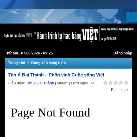
Thứ sáu, 07/08/2026 - 09:25
Đăng nhập
Trang chủ
Bảng xếp hạng tuần
Tân Á Đại Thành – Phồn vinh Cuộc sống Việt
Biểu diễn:
Tân Á Đại Thành
| Album:
| Lượt nghe: 74
Bình chọn: